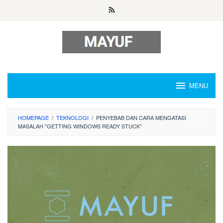
Skip
to
content
MENU
HOMEPAGE
/
TEKNOLOGI
/
PENYEBAB DAN CARA MENGATASI
MASALAH "GETTING WINDOWS READY STUCK"