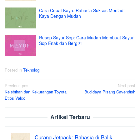
Cara Cepat Kaya: Rahasia Sukses Menjadi
Kaya Dengan Mudah
Resep Sayur Sop: Cara Mudah Membuat Sayur
Sop Enak dan Bergizi
Posted in
Teknologi
Post
Previous post
Next post
Kelebihan dan Kekurangan Toyota
Budidaya Pisang Cavendish
navigation
Etios Valco
Artikel Terbaru
Curang Jetpack: Rahasia di Balik