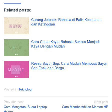
Related posts:
Curang Jetpack: Rahasia di Balik Kecepatan
dan Ketinggian
Cara Cepat Kaya: Rahasia Sukses Menjadi
Kaya Dengan Mudah
Resep Sayur Sop: Cara Mudah Membuat Sayur
Sop Enak dan Bergizi
Posted in
Teknologi
Post
Previous post
Next post
Cara Mengatasi Suara Laptop
Cara Membersihkan Memori HP
navigation
Hilang