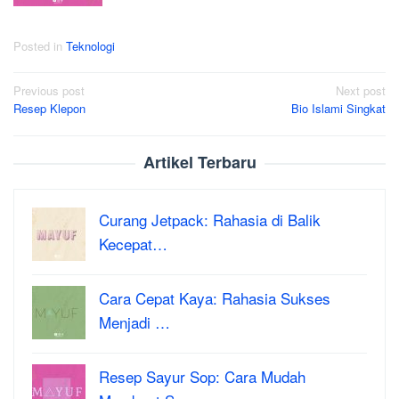
Posted in
Teknologi
Post
Previous post
Next post
Resep Klepon
Bio Islami Singkat
navigation
Artikel Terbaru
Curang Jetpack: Rahasia di Balik
Kecepat…
Cara Cepat Kaya: Rahasia Sukses
Menjadi …
Resep Sayur Sop: Cara Mudah