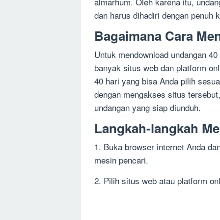
almarhum. Oleh karena itu, undan
dan harus dihadiri dengan penuh k
Bagaimana Cara Men
Untuk mendownload undangan 40 ha
banyak situs web dan platform on
40 hari yang bisa Anda pilih ses
dengan mengakses situs tersebut
undangan yang siap diunduh.
Langkah-langkah Me
1. Buka browser internet Anda dan
mesin pencari.
2. Pilih situs web atau platform 