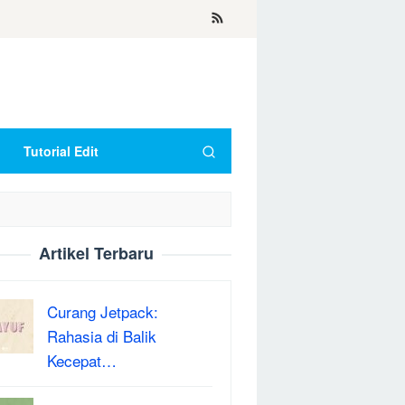
Tutorial Edit
Artikel Terbaru
Curang Jetpack:
Rahasia di Balik
Kecepat…