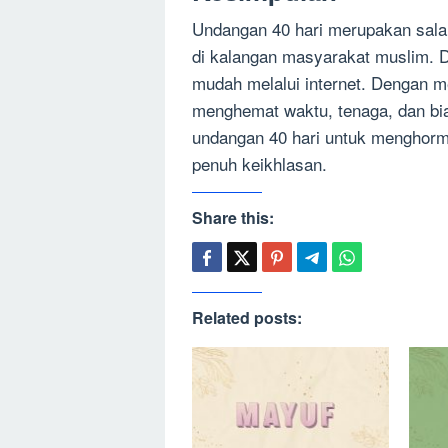
Undangan 40 hari merupakan salah 
di kalangan masyarakat muslim. D
mudah melalui internet. Dengan m
menghemat waktu, tenaga, dan bi
undangan 40 hari untuk menghor
penuh keikhlasan.
Share this:
Related posts: