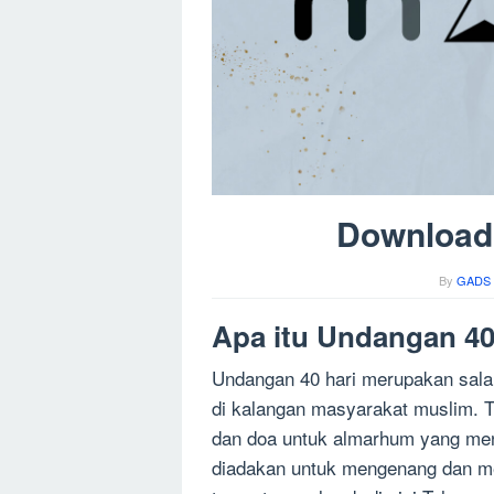
Download
By
GADS 
Apa itu Undangan 40
Undangan 40 hari merupakan salah
di kalangan masyarakat muslim. T
dan doa untuk almarhum yang meni
diadakan untuk mengenang dan 