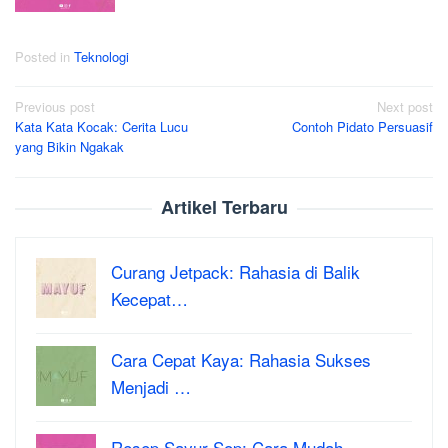
Posted in
Teknologi
Post
Previous post
Next post
Kata Kata Kocak: Cerita Lucu
Contoh Pidato Persuasif
navigation
yang Bikin Ngakak
Artikel Terbaru
Curang Jetpack: Rahasia di Balik
Kecepat…
Cara Cepat Kaya: Rahasia Sukses
Menjadi …
Resep Sayur Sop: Cara Mudah