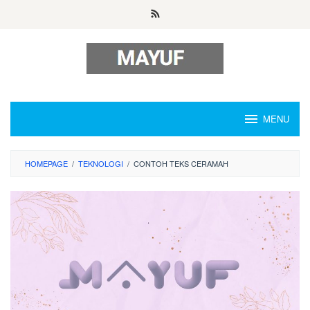
Skip
to
content
MENU
HOMEPAGE
/
TEKNOLOGI
/
CONTOH TEKS CERAMAH