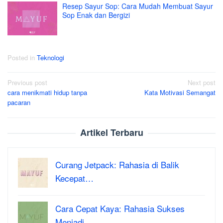
Resep Sayur Sop: Cara Mudah Membuat Sayur
Sop Enak dan Bergizi
Posted in
Teknologi
Post
Previous post
Next post
cara menikmati hidup tanpa
Kata Motivasi Semangat
navigation
pacaran
Artikel Terbaru
Curang Jetpack: Rahasia di Balik
Kecepat…
Cara Cepat Kaya: Rahasia Sukses
Menjadi …