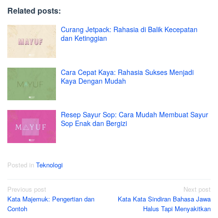
Related posts:
Curang Jetpack: Rahasia di Balik Kecepatan
dan Ketinggian
Cara Cepat Kaya: Rahasia Sukses Menjadi
Kaya Dengan Mudah
Resep Sayur Sop: Cara Mudah Membuat Sayur
Sop Enak dan Bergizi
Posted in
Teknologi
Post
Previous post
Next post
Kata Majemuk: Pengertian dan
Kata Kata Sindiran Bahasa Jawa
navigation
Contoh
Halus Tapi Menyakitkan