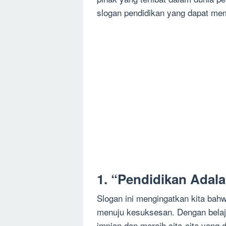
slogan pendidikan yang dapat mem
1. “Pendidikan Adal
Slogan ini mengingatkan kita bahw
menuju kesuksesan. Dengan belaja
impian dan meraih cita-cita yang d