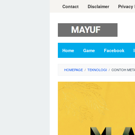
Skip
Contact
Disclaimer
Privacy 
to
content
Home
Game
Facebook
HOMEPAGE
/
TEKNOLOGI
/
CONTOH META