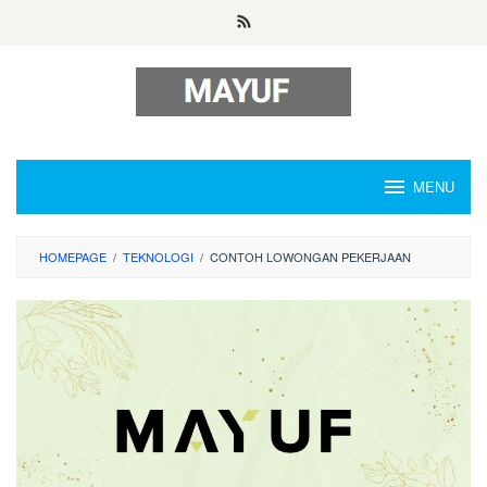
Skip
to
content
MENU
HOMEPAGE
/
TEKNOLOGI
/
CONTOH LOWONGAN PEKERJAAN