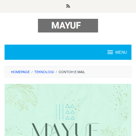
Skip
to
content
MENU
HOMEPAGE
/
TEKNOLOGI
/
CONTOH E MAIL