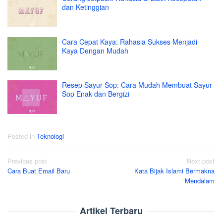
dan Ketinggian
Cara Cepat Kaya: Rahasia Sukses Menjadi
Kaya Dengan Mudah
Resep Sayur Sop: Cara Mudah Membuat Sayur
Sop Enak dan Bergizi
Posted in
Teknologi
Post
Previous post
Next post
Cara Buat Email Baru
Kata Bijak Islami Bermakna
navigation
Mendalam
Artikel Terbaru