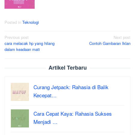
Posted in
Teknologi
Post
Previous post
Next post
cara melacak hp yang hilang
Contoh Gambaran Iklan
navigation
dalam keadaan mati
Artikel Terbaru
Curang Jetpack: Rahasia di Balik
Kecepat…
Cara Cepat Kaya: Rahasia Sukses
Menjadi …