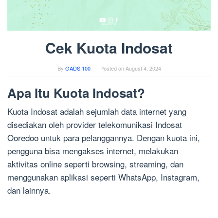
Cek Kuota Indosat
By
GADS 100
Posted on
August 4, 2024
Apa Itu Kuota Indosat?
Kuota Indosat adalah sejumlah data internet yang
disediakan oleh provider telekomunikasi Indosat
Ooredoo untuk para pelanggannya. Dengan kuota ini,
pengguna bisa mengakses internet, melakukan
aktivitas online seperti browsing, streaming, dan
menggunakan aplikasi seperti WhatsApp, Instagram,
dan lainnya.