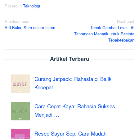
Posted in
Teknologi
Post
Previous post
Next post
Arti Bulan Suro dalam Islam
Tebak Gambar Level 18:
navigation
Tantangan Menarik untuk Pecinta
Tebak-tebakan
Artikel Terbaru
Curang Jetpack: Rahasia di Balik
Kecepat…
Cara Cepat Kaya: Rahasia Sukses
Menjadi …
Resep Sayur Sop: Cara Mudah