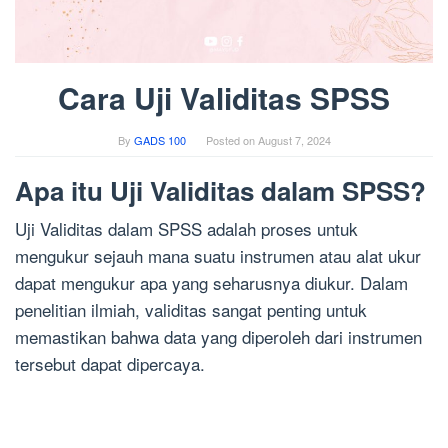
Cara Uji Validitas SPSS
By
GADS 100
Posted on
August 7, 2024
Apa itu Uji Validitas dalam SPSS?
Uji Validitas dalam SPSS adalah proses untuk
mengukur sejauh mana suatu instrumen atau alat ukur
dapat mengukur apa yang seharusnya diukur. Dalam
penelitian ilmiah, validitas sangat penting untuk
memastikan bahwa data yang diperoleh dari instrumen
tersebut dapat dipercaya.