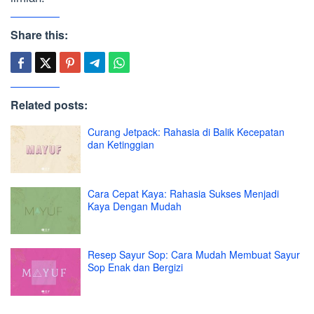
Share this:
Related posts:
Curang Jetpack: Rahasia di Balik Kecepatan
dan Ketinggian
Cara Cepat Kaya: Rahasia Sukses Menjadi
Kaya Dengan Mudah
Resep Sayur Sop: Cara Mudah Membuat Sayur
Sop Enak dan Bergizi