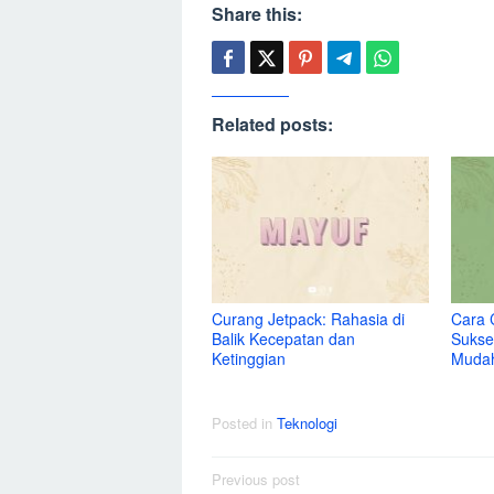
Share this:
Related posts:
Curang Jetpack: Rahasia di
Cara 
Balik Kecepatan dan
Sukse
Ketinggian
Muda
Posted in
Teknologi
Post
Previous post