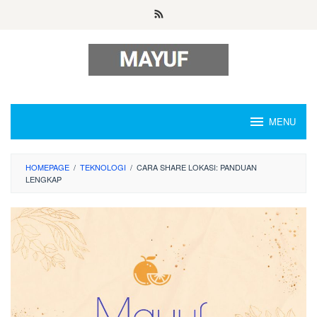
Skip
to
content
MENU
HOMEPAGE
/
TEKNOLOGI
/
CARA SHARE LOKASI: PANDUAN
LENGKAP