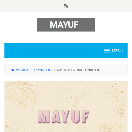
Skip
to
content
MENU
HOMEPAGE
/
TEKNOLOGI
/
CARA SETORAN TUNAI BRI