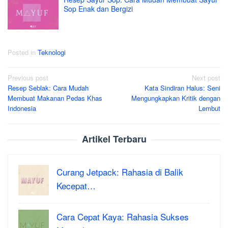
Sop Enak dan Bergizi
Posted in
Teknologi
Post
Previous post
Next post
Resep Seblak: Cara Mudah
Kata Sindiran Halus: Seni
navigation
Membuat Makanan Pedas Khas
Mengungkapkan Kritik dengan
Indonesia
Lembut
Artikel Terbaru
Curang Jetpack: Rahasia di Balik
Kecepat…
Cara Cepat Kaya: Rahasia Sukses