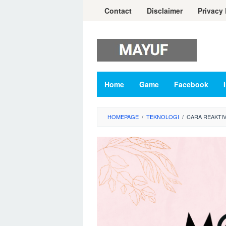
Skip
Contact
Disclaimer
Privacy 
to
content
Home
Game
Facebook
HOMEPAGE
/
TEKNOLOGI
/
CARA REAKTI