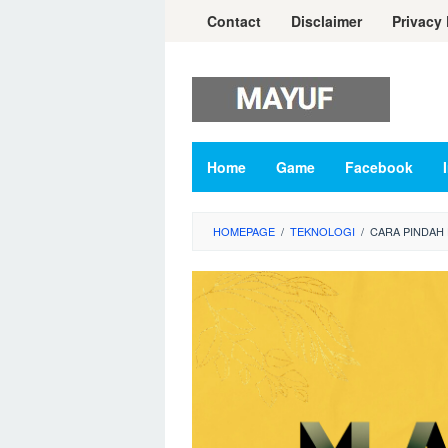
Skip
Contact
Disclaimer
Privacy 
to
content
Home
Game
Facebook
HOMEPAGE
/
TEKNOLOGI
/
CARA PINDAH 