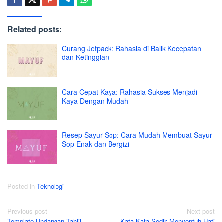
Related posts:
Curang Jetpack: Rahasia di Balik Kecepatan
dan Ketinggian
Cara Cepat Kaya: Rahasia Sukses Menjadi
Kaya Dengan Mudah
Resep Sayur Sop: Cara Mudah Membuat Sayur
Sop Enak dan Bergizi
Posted in
Teknologi
Post
Previous post
Next post
Template Undangan Tahlil
Kata Kata Sedih Menyentuh Hati