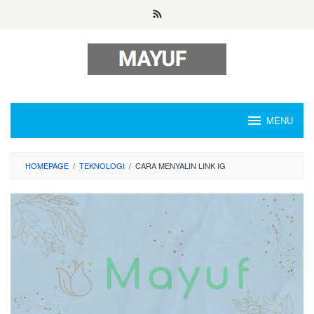
Skip
to
content
MENU
HOMEPAGE
/
TEKNOLOGI
/
CARA MENYALIN LINK IG