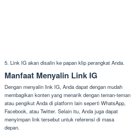
5. Link IG akan disalin ke papan klip perangkat Anda.
Manfaat Menyalin Link IG
Dengan menyalin link IG, Anda dapat dengan mudah
membagikan konten yang menarik dengan teman-teman
atau pengikut Anda di platform lain seperti WhatsApp,
Facebook, atau Twitter. Selain itu, Anda juga dapat
menyimpan link tersebut untuk referensi di masa
depan.