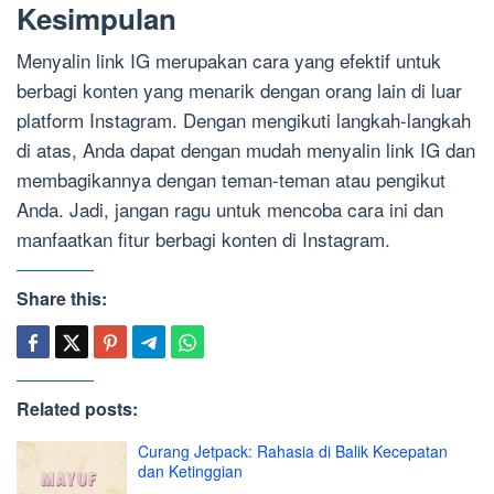
Kesimpulan
Menyalin link IG merupakan cara yang efektif untuk
berbagi konten yang menarik dengan orang lain di luar
platform Instagram. Dengan mengikuti langkah-langkah
di atas, Anda dapat dengan mudah menyalin link IG dan
membagikannya dengan teman-teman atau pengikut
Anda. Jadi, jangan ragu untuk mencoba cara ini dan
manfaatkan fitur berbagi konten di Instagram.
Share this:
Related posts:
Curang Jetpack: Rahasia di Balik Kecepatan
dan Ketinggian