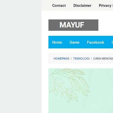
Skip
Contact
Disclaimer
Privacy 
to
content
Home
Game
Facebook
HOMEPAGE
/
TEKNOLOGI
/
CARA MENONA