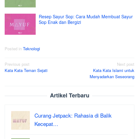
Resep Sayur Sop: Cara Mudah Membuat Sayur
Sop Enak dan Bergizi
Posted in
Teknologi
Post
Previous post
Next post
Kata Kata Teman Sejati
Kata Kata Islami untuk
navigation
Menyadarkan Seseorang
Artikel Terbaru
Curang Jetpack: Rahasia di Balik
Kecepat…