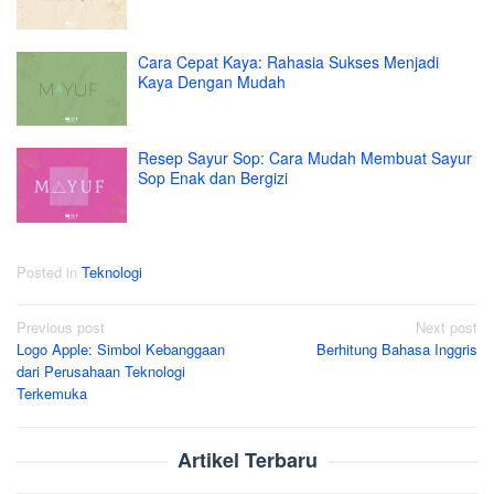
Cara Cepat Kaya: Rahasia Sukses Menjadi
Kaya Dengan Mudah
Resep Sayur Sop: Cara Mudah Membuat Sayur
Sop Enak dan Bergizi
Posted in
Teknologi
Post
Previous post
Next post
Logo Apple: Simbol Kebanggaan
Berhitung Bahasa Inggris
navigation
dari Perusahaan Teknologi
Terkemuka
Artikel Terbaru