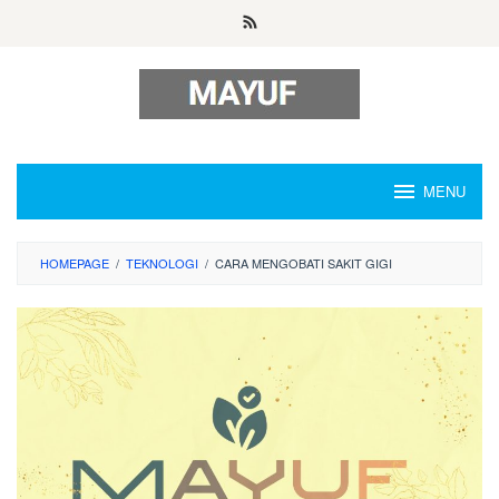
Skip
to
content
MENU
HOMEPAGE
/
TEKNOLOGI
/
CARA MENGOBATI SAKIT GIGI