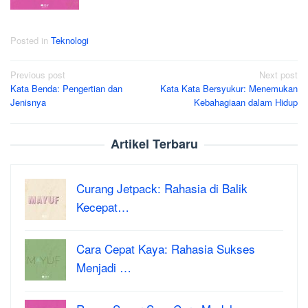
Posted in
Teknologi
Post
Previous post
Next post
Kata Benda: Pengertian dan
Kata Kata Bersyukur: Menemukan
navigation
Jenisnya
Kebahagiaan dalam Hidup
Artikel Terbaru
Curang Jetpack: Rahasia di Balik
Kecepat…
Cara Cepat Kaya: Rahasia Sukses
Menjadi …