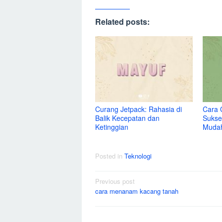
Related posts:
Curang Jetpack: Rahasia di
Cara 
Balik Kecepatan dan
Sukse
Ketinggian
Muda
Posted in
Teknologi
Post
Previous post
cara menanam kacang tanah
navigation