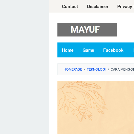
Skip
Contact
Disclaimer
Privacy 
to
content
Home
Game
Facebook
HOMEPAGE
/
TEKNOLOGI
/
CARA MENGOB