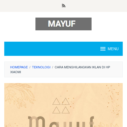
Skip
to
content
MENU
HOMEPAGE
/
TEKNOLOGI
/
CARA MENGHILANGKAN IKLAN DI HP
XIAOMI