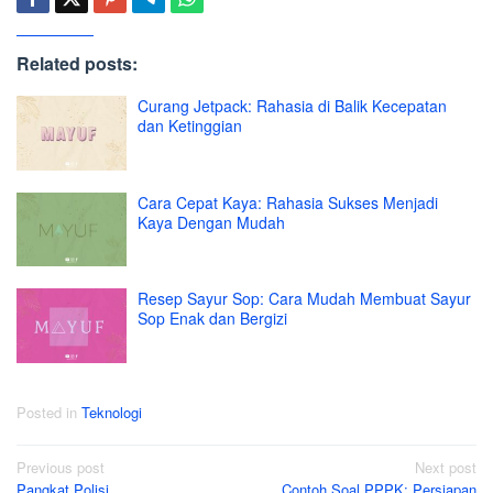
Related posts:
Curang Jetpack: Rahasia di Balik Kecepatan
dan Ketinggian
Cara Cepat Kaya: Rahasia Sukses Menjadi
Kaya Dengan Mudah
Resep Sayur Sop: Cara Mudah Membuat Sayur
Sop Enak dan Bergizi
Posted in
Teknologi
Post
Previous post
Next post
Pangkat Polisi
Contoh Soal PPPK: Persiapan