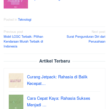
Posted in
Teknologi
Post
Previous post
Next post
Mobil LCGC Terbaik: Pilihan
Surat Pengunduran Diri dari
navigation
Kendaraan Murah Terbaik di
Perusahaan
Indonesia
Artikel Terbaru
Curang Jetpack: Rahasia di Balik
Kecepat…
Cara Cepat Kaya: Rahasia Sukses
Menjadi …