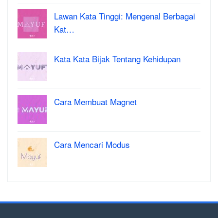
Lawan Kata Tinggi: Mengenal Berbagai
Kat…
Kata Kata Bijak Tentang Kehidupan
Cara Membuat Magnet
Cara Mencari Modus