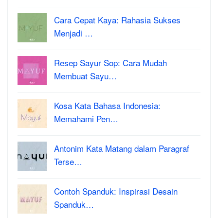
Cara Cepat Kaya: Rahasia Sukses
Menjadi …
Resep Sayur Sop: Cara Mudah
Membuat Sayu…
Kosa Kata Bahasa Indonesia:
Memahami Pen…
Antonim Kata Matang dalam Paragraf
Terse…
Contoh Spanduk: Inspirasi Desain
Spanduk…