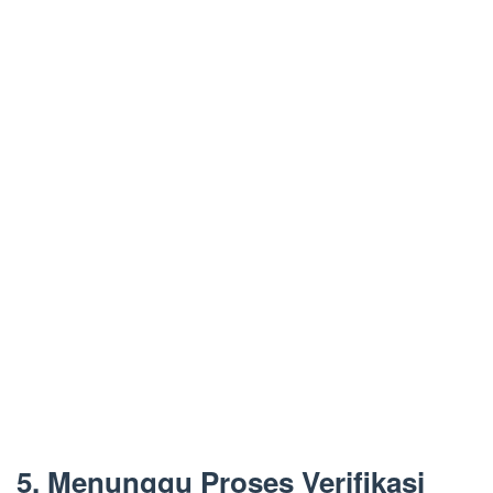
5. Menunggu Proses Verifikasi