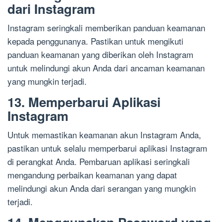
dari Instagram
Instagram seringkali memberikan panduan keamanan
kepada penggunanya. Pastikan untuk mengikuti
panduan keamanan yang diberikan oleh Instagram
untuk melindungi akun Anda dari ancaman keamanan
yang mungkin terjadi.
13. Memperbarui Aplikasi
Instagram
Untuk memastikan keamanan akun Instagram Anda,
pastikan untuk selalu memperbarui aplikasi Instagram
di perangkat Anda. Pembaruan aplikasi seringkali
mengandung perbaikan keamanan yang dapat
melindungi akun Anda dari serangan yang mungkin
terjadi.