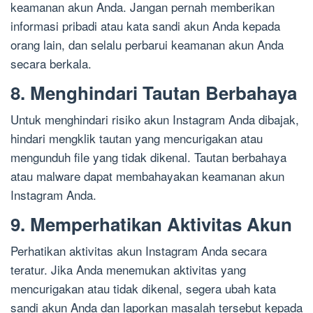
keamanan akun Anda. Jangan pernah memberikan
informasi pribadi atau kata sandi akun Anda kepada
orang lain, dan selalu perbarui keamanan akun Anda
secara berkala.
8. Menghindari Tautan Berbahaya
Untuk menghindari risiko akun Instagram Anda dibajak,
hindari mengklik tautan yang mencurigakan atau
mengunduh file yang tidak dikenal. Tautan berbahaya
atau malware dapat membahayakan keamanan akun
Instagram Anda.
9. Memperhatikan Aktivitas Akun
Perhatikan aktivitas akun Instagram Anda secara
teratur. Jika Anda menemukan aktivitas yang
mencurigakan atau tidak dikenal, segera ubah kata
sandi akun Anda dan laporkan masalah tersebut kepada