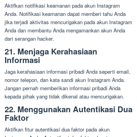
Aktifkan notifikasi keamanan pada akun Instagram
Anda. Notifikasi keamanan dapat memberi tahu Anda
jika terjadi aktivitas mencurigakan pada akun Instagram
Anda dan membantu Anda mengamankan akun Anda
dari serangan hacker.
21. Menjaga Kerahasiaan
Informasi
Jaga kerahasiaan informasi pribadi Anda seperti email,
nomor telepon, dan kata sandi akun Instagram Anda.
Jangan pernah memberikan informasi pribadi Anda
kepada pihak yang tidak dikenal atau mencurigakan.
22. Menggunakan Autentikasi Dua
Faktor
Aktifkan fitur autentikasi dua faktor pada akun