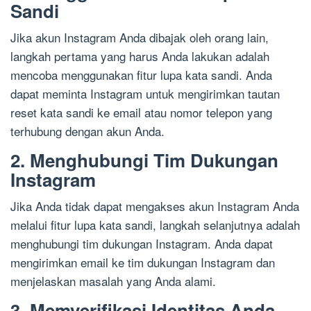
Sandi
Jika akun Instagram Anda dibajak oleh orang lain,
langkah pertama yang harus Anda lakukan adalah
mencoba menggunakan fitur lupa kata sandi. Anda
dapat meminta Instagram untuk mengirimkan tautan
reset kata sandi ke email atau nomor telepon yang
terhubung dengan akun Anda.
2. Menghubungi Tim Dukungan
Instagram
Jika Anda tidak dapat mengakses akun Instagram Anda
melalui fitur lupa kata sandi, langkah selanjutnya adalah
menghubungi tim dukungan Instagram. Anda dapat
mengirimkan email ke tim dukungan Instagram dan
menjelaskan masalah yang Anda alami.
3. Memverifikasi Identitas Anda