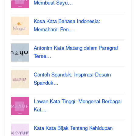
Membuat Sayu…
Kosa Kata Bahasa Indonesia:
Memahami Pen…
Antonim Kata Matang dalam Paragraf
Terse…
Contoh Spanduk: Inspirasi Desain
Spanduk…
Lawan Kata Tinggi: Mengenal Berbagai
Kat…
Kata Kata Bijak Tentang Kehidupan