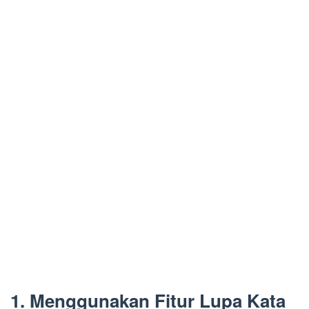
1. Menggunakan Fitur Lupa Kata