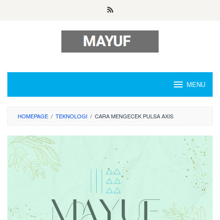
Skip
to
content
MENU
HOMEPAGE
/
TEKNOLOGI
/
CARA MENGECEK PULSA AXIS