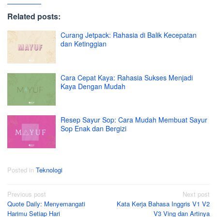
Related posts:
Curang Jetpack: Rahasia di Balik Kecepatan
dan Ketinggian
Cara Cepat Kaya: Rahasia Sukses Menjadi
Kaya Dengan Mudah
Resep Sayur Sop: Cara Mudah Membuat Sayur
Sop Enak dan Bergizi
Posted in
Teknologi
Post
Previous post
Next post
Quote Daily: Menyemangati
Kata Kerja Bahasa Inggris V1 V2
navigation
Harimu Setiap Hari
V3 Ving dan Artinya