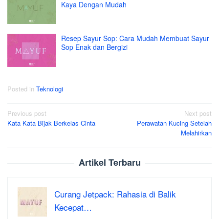
Kaya Dengan Mudah
Resep Sayur Sop: Cara Mudah Membuat Sayur
Sop Enak dan Bergizi
Posted in
Teknologi
Post
Previous post
Next post
Kata Kata Bijak Berkelas Cinta
Perawatan Kucing Setelah
navigation
Melahirkan
Artikel Terbaru
Curang Jetpack: Rahasia di Balik
Kecepat…