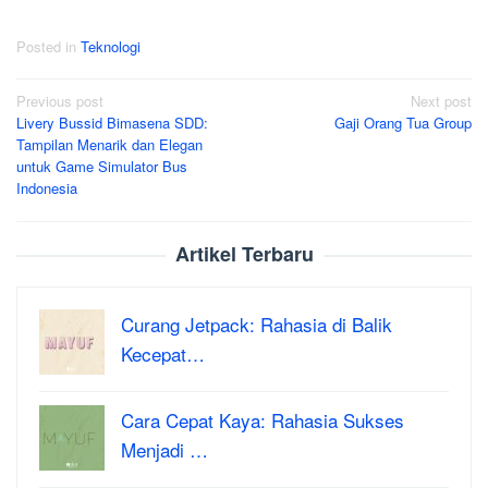
Posted in
Teknologi
Post
Previous post
Next post
Livery Bussid Bimasena SDD:
Gaji Orang Tua Group
navigation
Tampilan Menarik dan Elegan
untuk Game Simulator Bus
Indonesia
Artikel Terbaru
Curang Jetpack: Rahasia di Balik
Kecepat…
Cara Cepat Kaya: Rahasia Sukses
Menjadi …