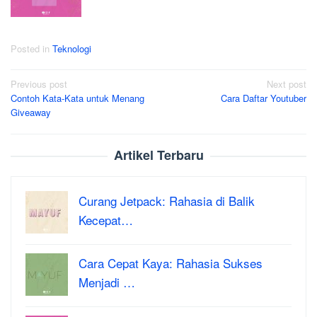
Posted in
Teknologi
Post
Previous post
Next post
Contoh Kata-Kata untuk Menang
Cara Daftar Youtuber
navigation
Giveaway
Artikel Terbaru
Curang Jetpack: Rahasia di Balik
Kecepat…
Cara Cepat Kaya: Rahasia Sukses
Menjadi …