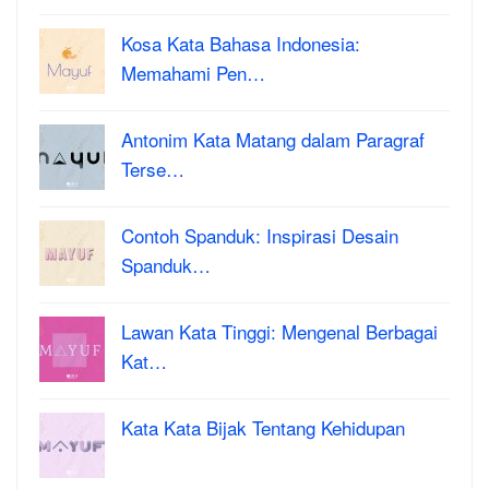
Kosa Kata Bahasa Indonesia:
Memahami Pen…
Antonim Kata Matang dalam Paragraf
Terse…
Contoh Spanduk: Inspirasi Desain
Spanduk…
Lawan Kata Tinggi: Mengenal Berbagai
Kat…
Kata Kata Bijak Tentang Kehidupan