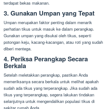
terdapat bekas makanan.
3. Gunakan Umpan yang Tepat
Umpan merupakan faktor penting dalam menarik
perhatian tikus untuk masuk ke dalam perangkap.
Gunakan umpan yang disukai oleh tikus, seperti
potongan keju, kacang-kacangan, atau roti yang sudah
diberi mentega.
4. Periksa Perangkap Secara
Berkala
Setelah meletakkan perangkap, pastikan Anda
memeriksanya secara berkala untuk melihat apakah
sudah ada tikus yang terperangkap. Jika sudah ada
tikus yang terperangkap, segera lakukan tindakan
selanjutnya untuk mengendalikan populasi tikus di
sekitar rumah Anda.