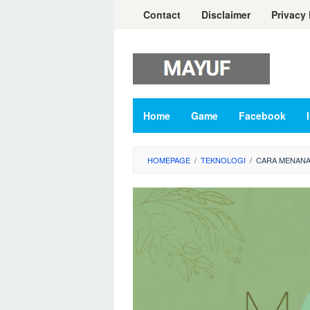
Skip
Contact
Disclaimer
Privacy 
to
content
Home
Game
Facebook
HOMEPAGE
/
TEKNOLOGI
/
CARA MENANA