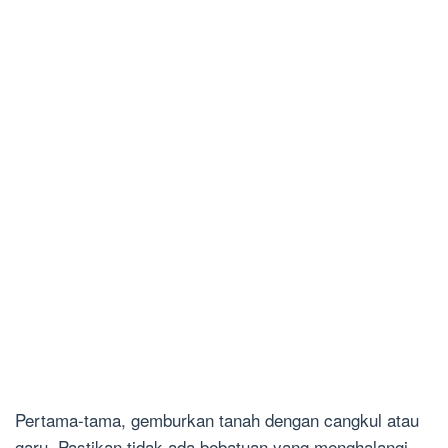
Pertama-tama, gemburkan tanah dengan cangkul atau
garu. Pastikan tidak ada bebatuan yang menghalangi