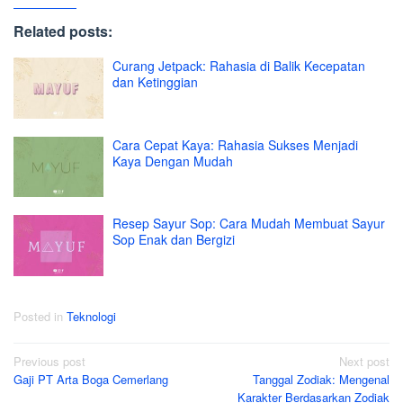
Related posts:
Curang Jetpack: Rahasia di Balik Kecepatan
dan Ketinggian
Cara Cepat Kaya: Rahasia Sukses Menjadi
Kaya Dengan Mudah
Resep Sayur Sop: Cara Mudah Membuat Sayur
Sop Enak dan Bergizi
Posted in
Teknologi
Post
Previous post
Next post
Gaji PT Arta Boga Cemerlang
Tanggal Zodiak: Mengenal
navigation
Karakter Berdasarkan Zodiak