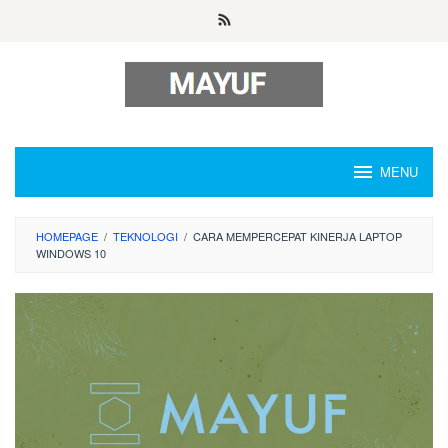
Skip
to
content
MENU
HOMEPAGE
/
TEKNOLOGI
/
CARA MEMPERCEPAT KINERJA LAPTOP
WINDOWS 10