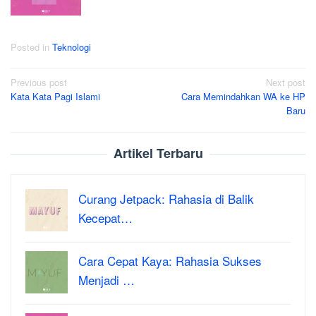
Posted in
Teknologi
Post
Previous post
Next post
Kata Kata Pagi Islami
Cara Memindahkan WA ke HP
navigation
Baru
Artikel Terbaru
Curang Jetpack: Rahasia di Balik
Kecepat…
Cara Cepat Kaya: Rahasia Sukses
Menjadi …