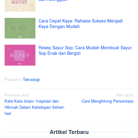
Cara Cepat Kaya: Rahasia Sukses Menjadi
Kaya Dengan Mudah
Resep Sayur Sop: Cara Mudah Membuat Sayur
Sop Enak dan Bergizi
Posted in
Teknologi
Post
Previous post
Next post
Kata Kata Islam: Inspirasi dan
Cara Menghitung Persentase
navigation
Hikmah Dalam Kehidupan Sehari-
hari
Artikel Terbaru