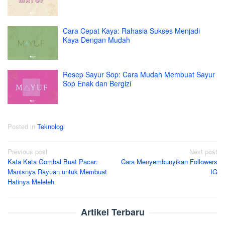
Cara Cepat Kaya: Rahasia Sukses Menjadi
Kaya Dengan Mudah
Resep Sayur Sop: Cara Mudah Membuat Sayur
Sop Enak dan Bergizi
Posted in
Teknologi
Post
Previous post
Next post
Kata Kata Gombal Buat Pacar:
Cara Menyembunyikan Followers
navigation
Manisnya Rayuan untuk Membuat
IG
Hatinya Meleleh
Artikel Terbaru