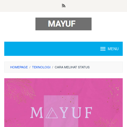
Skip
to
content
MENU
HOMEPAGE
/
TEKNOLOGI
/
CARA MELIHAT STATUS