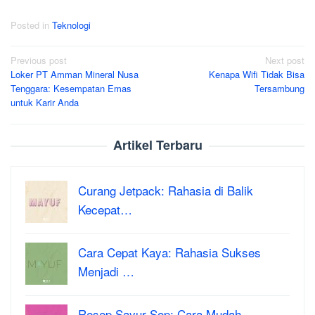
Posted in
Teknologi
Post
Previous post
Next post
Loker PT Amman Mineral Nusa
Kenapa Wifi Tidak Bisa
navigation
Tenggara: Kesempatan Emas
Tersambung
untuk Karir Anda
Artikel Terbaru
Curang Jetpack: Rahasia di Balik
Kecepat…
Cara Cepat Kaya: Rahasia Sukses
Menjadi …
Resep Sayur Sop: Cara Mudah