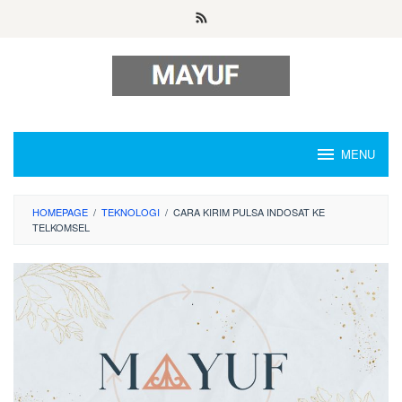
Skip
to
content
MENU
HOMEPAGE
/
TEKNOLOGI
/
CARA KIRIM PULSA INDOSAT KE
TELKOMSEL