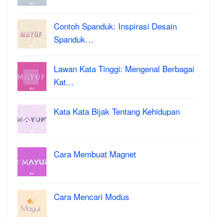
Contoh Spanduk: Inspirasi Desain
Spanduk…
Lawan Kata Tinggi: Mengenal Berbagai
Kat…
Kata Kata Bijak Tentang Kehidupan
Cara Membuat Magnet
Cara Mencari Modus