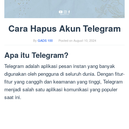
Cara Hapus Akun Telegram
By
GADS 100
Posted on
August 10, 2024
Apa itu Telegram?
Telegram adalah aplikasi pesan instan yang banyak
digunakan oleh pengguna di seluruh dunia. Dengan fitur-
fitur yang canggih dan keamanan yang tinggi, Telegram
menjadi salah satu aplikasi komunikasi yang populer
saat ini.