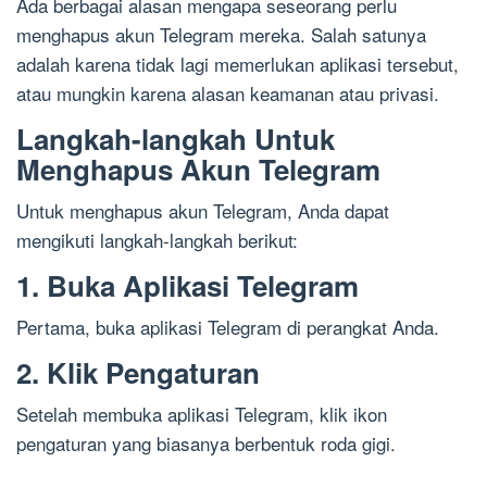
Ada berbagai alasan mengapa seseorang perlu
menghapus akun Telegram mereka. Salah satunya
adalah karena tidak lagi memerlukan aplikasi tersebut,
atau mungkin karena alasan keamanan atau privasi.
Langkah-langkah Untuk
Menghapus Akun Telegram
Untuk menghapus akun Telegram, Anda dapat
mengikuti langkah-langkah berikut:
1. Buka Aplikasi Telegram
Pertama, buka aplikasi Telegram di perangkat Anda.
2. Klik Pengaturan
Setelah membuka aplikasi Telegram, klik ikon
pengaturan yang biasanya berbentuk roda gigi.