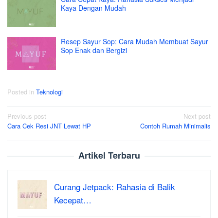
Kaya Dengan Mudah
Resep Sayur Sop: Cara Mudah Membuat Sayur
Sop Enak dan Bergizi
Posted in
Teknologi
Post
Previous post
Next post
Cara Cek Resi JNT Lewat HP
Contoh Rumah Minimalis
navigation
Artikel Terbaru
Curang Jetpack: Rahasia di Balik
Kecepat…