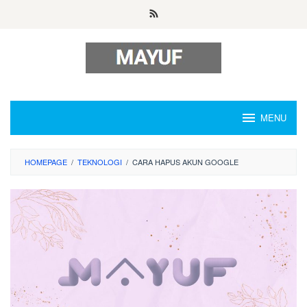
Skip
to
content
MENU
HOMEPAGE
/
TEKNOLOGI
/
CARA HAPUS AKUN GOOGLE