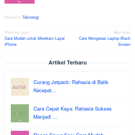
Posted in
Teknologi
Post
Previous post
Next post
Cara Mudah untuk Merekam Layar
Cara Mengatasi Laptop Black
navigation
iPhone
Screen
Artikel Terbaru
Curang Jetpack: Rahasia di Balik
Kecepat…
Cara Cepat Kaya: Rahasia Sukses
Menjadi …
Resep Sayur Sop: Cara Mudah