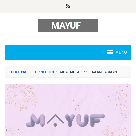
Skip
to
content
MENU
HOMEPAGE
/
TEKNOLOGI
/
CARA DAFTAR PPG DALAM JABATAN