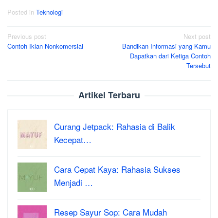
Posted in
Teknologi
Post
Previous post
Next post
Contoh Iklan Nonkomersial
Bandikan Informasi yang Kamu
navigation
Dapatkan dari Ketiga Contoh
Tersebut
Artikel Terbaru
Curang Jetpack: Rahasia di Balik
Kecepat…
Cara Cepat Kaya: Rahasia Sukses
Menjadi …
Resep Sayur Sop: Cara Mudah