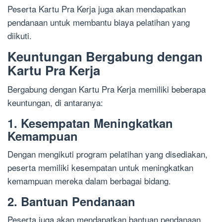
Peserta Kartu Pra Kerja juga akan mendapatkan
pendanaan untuk membantu biaya pelatihan yang
diikuti.
Keuntungan Bergabung dengan
Kartu Pra Kerja
Bergabung dengan Kartu Pra Kerja memiliki beberapa
keuntungan, di antaranya:
1. Kesempatan Meningkatkan
Kemampuan
Dengan mengikuti program pelatihan yang disediakan,
peserta memiliki kesempatan untuk meningkatkan
kemampuan mereka dalam berbagai bidang.
2. Bantuan Pendanaan
Peserta juga akan mendapatkan bantuan pendanaan