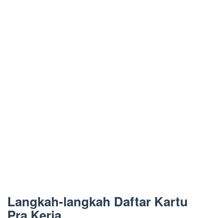
Langkah-langkah Daftar Kartu
Pra Kerja