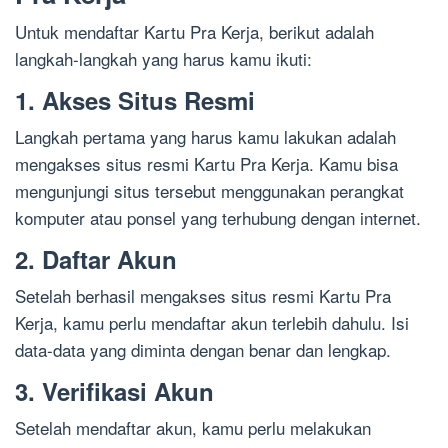
Untuk mendaftar Kartu Pra Kerja, berikut adalah
langkah-langkah yang harus kamu ikuti:
1. Akses Situs Resmi
Langkah pertama yang harus kamu lakukan adalah
mengakses situs resmi Kartu Pra Kerja. Kamu bisa
mengunjungi situs tersebut menggunakan perangkat
komputer atau ponsel yang terhubung dengan internet.
2. Daftar Akun
Setelah berhasil mengakses situs resmi Kartu Pra
Kerja, kamu perlu mendaftar akun terlebih dahulu. Isi
data-data yang diminta dengan benar dan lengkap.
3. Verifikasi Akun
Setelah mendaftar akun, kamu perlu melakukan