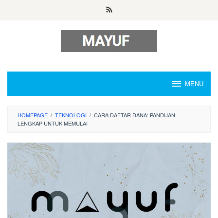
Skip
to
content
MENU
HOMEPAGE
/
TEKNOLOGI
/
CARA DAFTAR DANA: PANDUAN
LENGKAP UNTUK MEMULAI