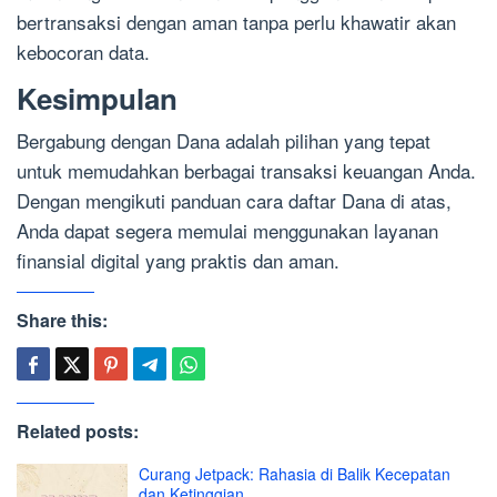
bertransaksi dengan aman tanpa perlu khawatir akan
kebocoran data.
Kesimpulan
Bergabung dengan Dana adalah pilihan yang tepat
untuk memudahkan berbagai transaksi keuangan Anda.
Dengan mengikuti panduan cara daftar Dana di atas,
Anda dapat segera memulai menggunakan layanan
finansial digital yang praktis dan aman.
Share this:
Related posts:
Curang Jetpack: Rahasia di Balik Kecepatan
dan Ketinggian