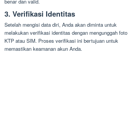
benar dan valid.
3. Verifikasi Identitas
Setelah mengisi data diri, Anda akan diminta untuk
melakukan verifikasi identitas dengan mengunggah foto
KTP atau SIM. Proses verifikasi ini bertujuan untuk
memastikan keamanan akun Anda.